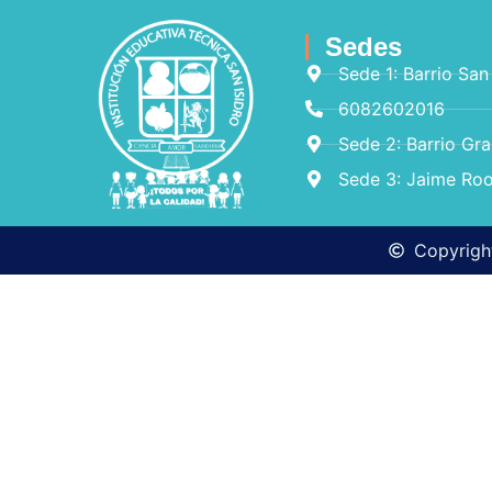
Sedes
Sede 1: Barrio San
6082602016
Sede 2: Barrio Gr
Sede 3: Jaime Roo
Copyright