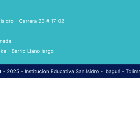
 Isidro - Carrera 23 # 17-02
anada
ke - Barrio Llano largo
 - 2025 - Institución Educativa San Isidro - Ibagué - Toli