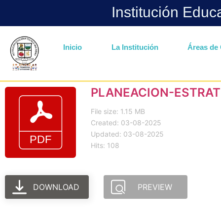
Institución Educ
Inicio
La Institución
Áreas de 
PLANEACION-ESTRAT
File size: 1.15 MB
Created: 03-08-2025
Updated: 03-08-2025
Hits: 108
DOWNLOAD
PREVIEW