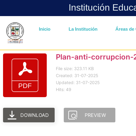
Institución Educ
Inicio
La Institución
Áreas de 
Plan-anti-corrupcion
File size: 323.11 KB
Created: 31-07-2025
Updated: 31-07-2025
Hits: 49
DOWNLOAD
PREVIEW