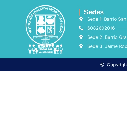
Sedes
Sede 1: Barrio San
6082602016
Sede 2: Barrio Gr
Sede 3: Jaime Roo
Copyright