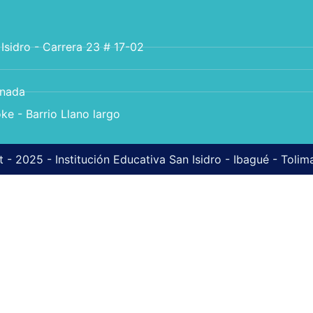
 Isidro - Carrera 23 # 17-02
anada
ke - Barrio Llano largo
 - 2025 - Institución Educativa San Isidro - Ibagué - Toli