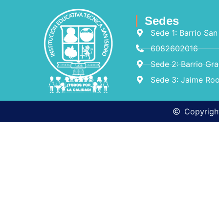
Sedes
Sede 1: Barrio San
6082602016
Sede 2: Barrio Gr
Sede 3: Jaime Roo
Copyright