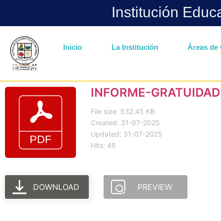
Institución Educ
Inicio
La Institución
Áreas de 
INFORME-GRATUIDAD
File size: 532.45 KB
Created: 31-07-2025
Updated: 31-07-2025
Hits: 45
DOWNLOAD
PREVIEW