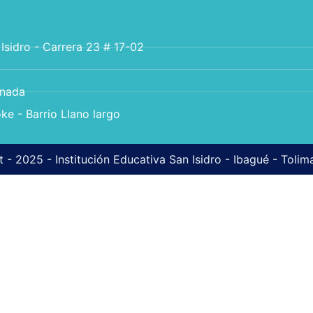
 Isidro - Carrera 23 # 17-02
anada
ke - Barrio Llano largo
 - 2025 - Institución Educativa San Isidro - Ibagué - Toli