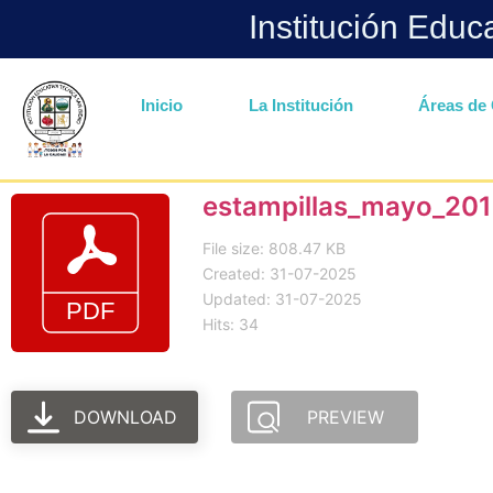
Institución Educ
Inicio
La Institución
Áreas de 
estampillas_mayo_20
File size: 808.47 KB
Created: 31-07-2025
Updated: 31-07-2025
Hits: 34
DOWNLOAD
PREVIEW