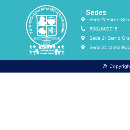
Sedes
Sede 1: Barrio San
6082602016
Sede 2: Barrio Gr
Sede 3: Jaime Roo
Copyright