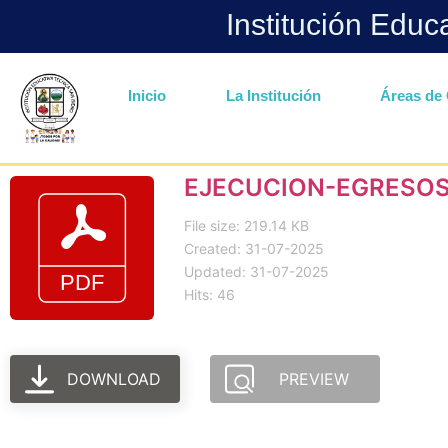
Institución Educ
Inicio
La Institución
Áreas de 
EJECUCION-EGRESOS
File size: 219.14 KB
Created: 31-07-2025
Updated: 31-07-2025
Hits: 46
DOWNLOAD
PREVIEW