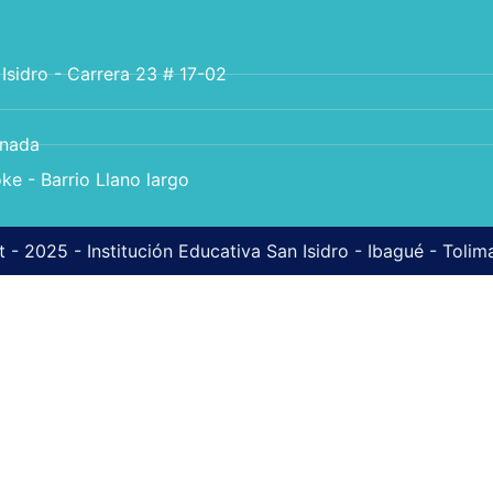
 Isidro - Carrera 23 # 17-02
anada
ke - Barrio Llano largo
 - 2025 - Institución Educativa San Isidro - Ibagué - Toli