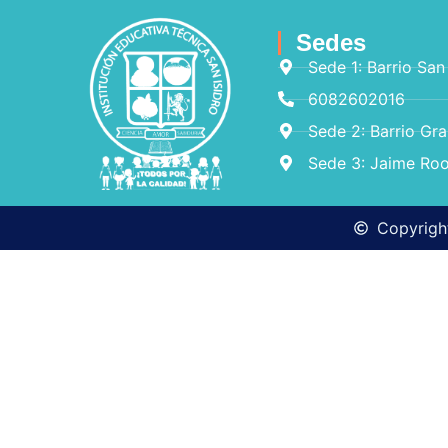
Sedes
Sede 1: Barrio San
6082602016
Sede 2: Barrio Gr
Sede 3: Jaime Roo
Copyright