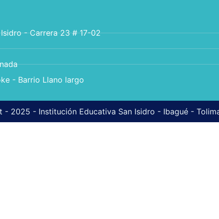
 Isidro - Carrera 23 # 17-02
anada
ke - Barrio Llano largo
 - 2025 - Institución Educativa San Isidro - Ibagué - Toli