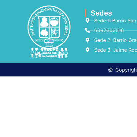
Sedes
Sede 1: Barrio San
6082602016
Sede 2: Barrio Gr
Sede 3: Jaime Roo
Copyright