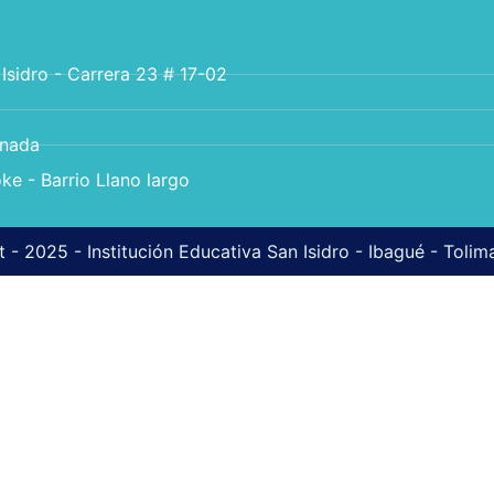
 Isidro - Carrera 23 # 17-02
anada
ke - Barrio Llano largo
 - 2025 - Institución Educativa San Isidro - Ibagué - Toli