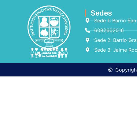
Sedes
Sede 1: Barrio San
6082602016
Sede 2: Barrio Gr
Sede 3: Jaime Roo
Copyright