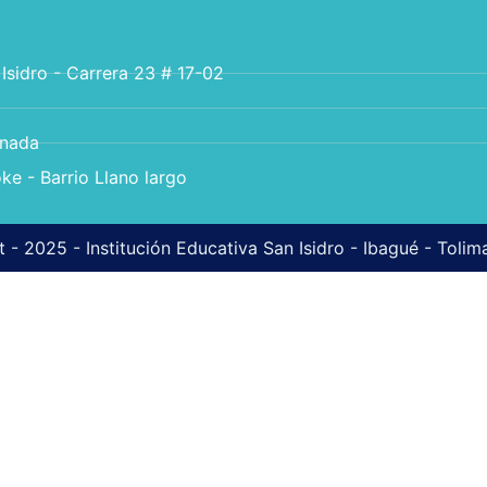
 Isidro - Carrera 23 # 17-02
anada
ke - Barrio Llano largo
 - 2025 - Institución Educativa San Isidro - Ibagué - Toli