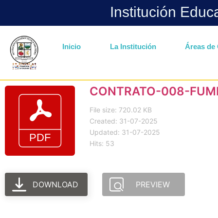
Institución Educ
Inicio
La Institución
Áreas de 
CONTRATO-008-FUM
File size: 720.02 KB
Created: 31-07-2025
Updated: 31-07-2025
Hits: 53
DOWNLOAD
PREVIEW