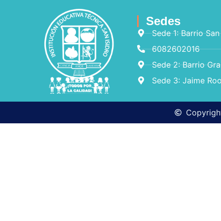
Sedes
Sede 1: Barrio San
6082602016
Sede 2: Barrio Gr
Sede 3: Jaime Roo
Copyright