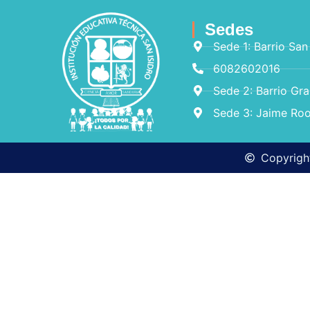
Sedes
Sede 1: Barrio San
6082602016
Sede 2: Barrio Gr
Sede 3: Jaime Roo
Copyright