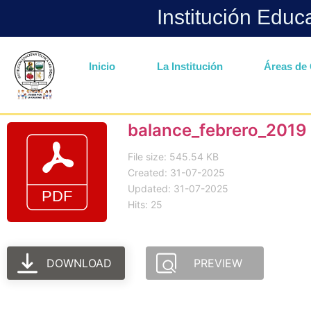
Institución Educ
Inicio
La Institución
Áreas de 
balance_febrero_2019
File size: 545.54 KB
Created: 31-07-2025
Updated: 31-07-2025
Hits: 25
DOWNLOAD
PREVIEW