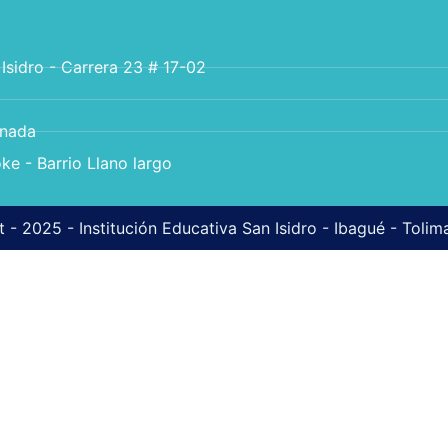
 Isidro - Carrera 23 # 17-02
anada
ke - Barrio Llano largo
 - 2025 - Institución Educativa San Isidro - Ibagué - Toli