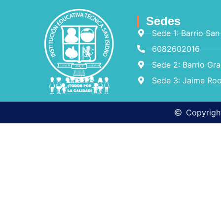
Sedes
Sede 1: Barrio San
6082602016
Sede 2: Barrio Gr
Sede 3: Jaime Roo
Copyright