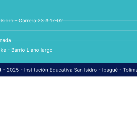
 Isidro - Carrera 23 # 17-02
anada
ke - Barrio Llano largo
 - 2025 - Institución Educativa San Isidro - Ibagué - Toli