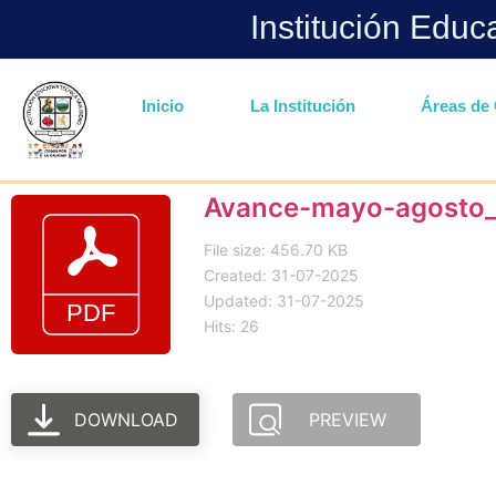
Institución Educ
Inicio
La Institución
Áreas de 
Avance-mayo-agosto
File size: 456.70 KB
Created: 31-07-2025
Updated: 31-07-2025
Hits: 26
DOWNLOAD
PREVIEW