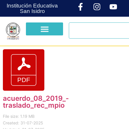
Institución Educativa
San Isidro
acuerdo_08_2019_-
traslado_rec_mpio
File size: 1.19 MB
Created: 31-07-2025