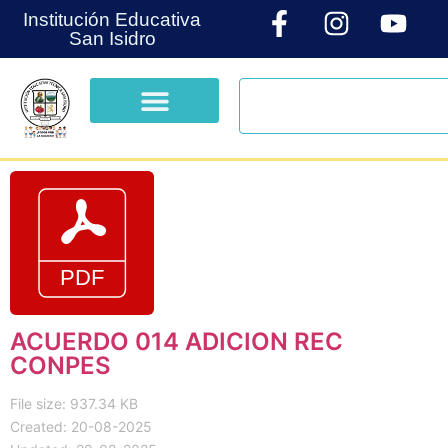
Institución Educativa
San Isidro
ACUERDO 014 ADICION REC
CONPES
File size: 937.34 KB
Created: 20-08-2025