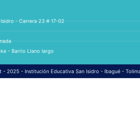
 Isidro - Carrera 23 # 17-02
anada
ke - Barrio Llano largo
 - 2025 - Institución Educativa San Isidro - Ibagué - Toli