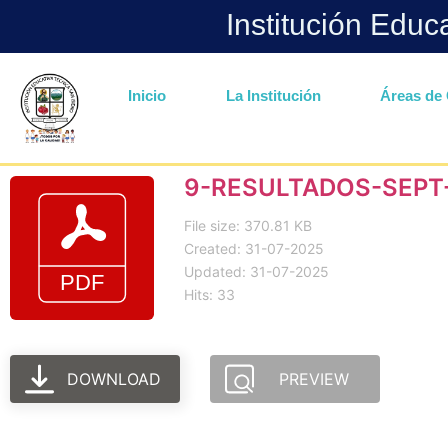
Institución Educ
Inicio
La Institución
Áreas de 
9-RESULTADOS-SEPT
File size: 370.81 KB
Created: 31-07-2025
Updated: 31-07-2025
Hits: 33
DOWNLOAD
PREVIEW