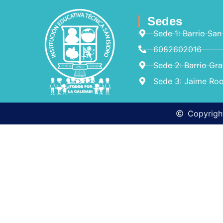
Sedes
Sede 1: Barrio San
6082602016
Sede 2: Barrio Gr
Sede 3: Jaime Roo
Copyright