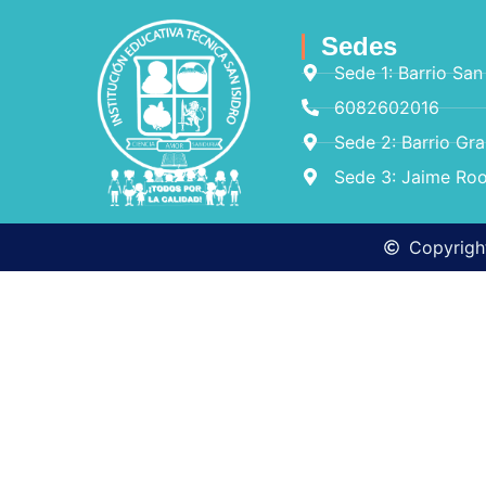
Sedes
Sede 1: Barrio San
6082602016
Sede 2: Barrio Gr
Sede 3: Jaime Roo
Copyright