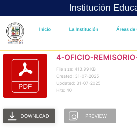
Institución Educ
Inicio
La Institución
Áreas de 
4-OFICIO-REMISORIO-
File size: 413.99 KB
Created: 31-07-2025
Updated: 31-07-2025
Hits: 40
DOWNLOAD
PREVIEW