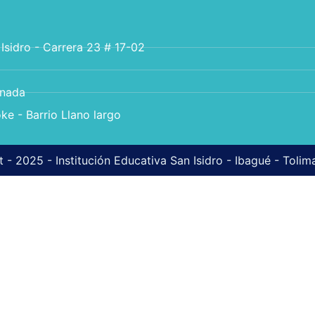
 Isidro - Carrera 23 # 17-02
anada
ke - Barrio Llano largo
 - 2025 - Institución Educativa San Isidro - Ibagué - Toli