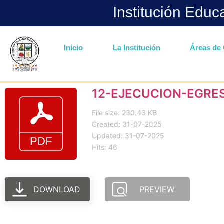
Institución Educ
Inicio
La Institución
Áreas de 
12-EJECUCION-EGRE
File size: 230.43 KB
Created: 31-07-2025
Updated: 31-07-2025
Hits: 46
DOWNLOAD
PREVIEW