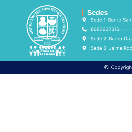
Sedes
Sede 1: Barrio San
6082602016
Sede 2: Barrio Gr
Sede 3: Jaime Roo
Copyright