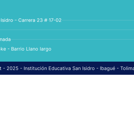
 Isidro - Carrera 23 # 17-02
anada
ke - Barrio Llano largo
 - 2025 - Institución Educativa San Isidro - Ibagué - Toli