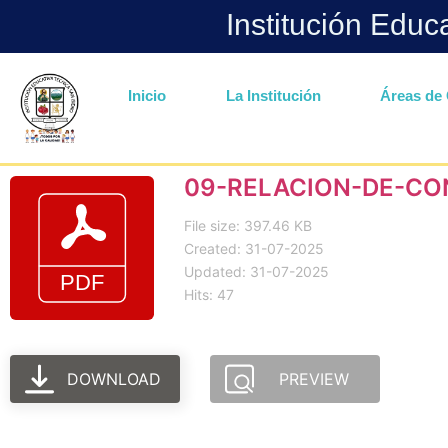
Institución Educ
Inicio
La Institución
Áreas de 
09-RELACION-DE-CO
File size: 397.46 KB
Created: 31-07-2025
Updated: 31-07-2025
Hits: 47
DOWNLOAD
PREVIEW