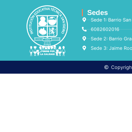
Sedes
Sede 1: Barrio San
6082602016
Sede 2: Barrio Gr
Sede 3: Jaime Roo
Copyright