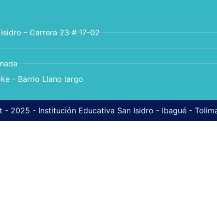
 Isidro - Carrera 23 # 17-02
anada
ke - Barrio Llano largo
 - 2025 - Institución Educativa San Isidro - Ibagué - Toli