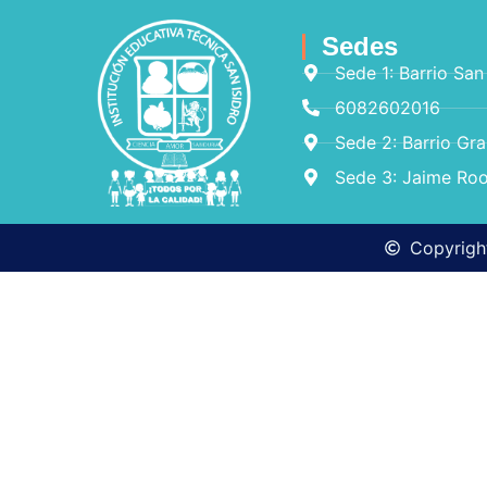
Sedes
Sede 1: Barrio San
6082602016
Sede 2: Barrio Gr
Sede 3: Jaime Roo
Copyright