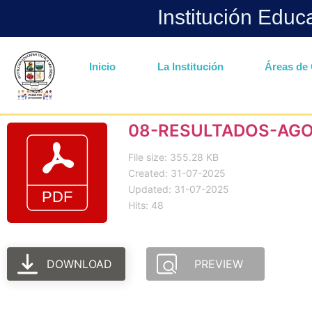
Institución Educ
Inicio
La Institución
Áreas de 
08-RESULTADOS-AG
File size: 355.28 KB
Created: 31-07-2025
Updated: 31-07-2025
Hits: 48
DOWNLOAD
PREVIEW