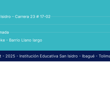
 Isidro - Carrera 23 # 17-02
anada
ke - Barrio Llano largo
 - 2025 - Institución Educativa San Isidro - Ibagué - Toli