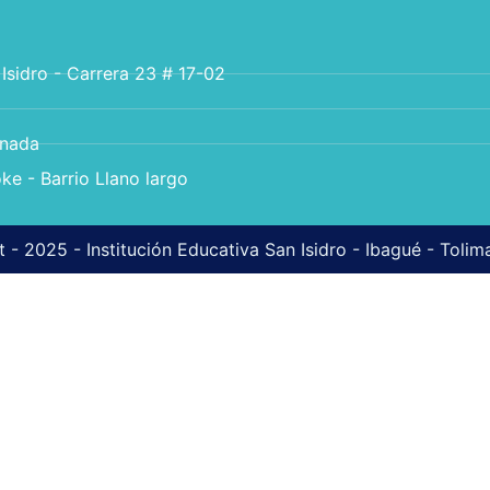
 Isidro - Carrera 23 # 17-02
anada
ke - Barrio Llano largo
 - 2025 - Institución Educativa San Isidro - Ibagué - Toli