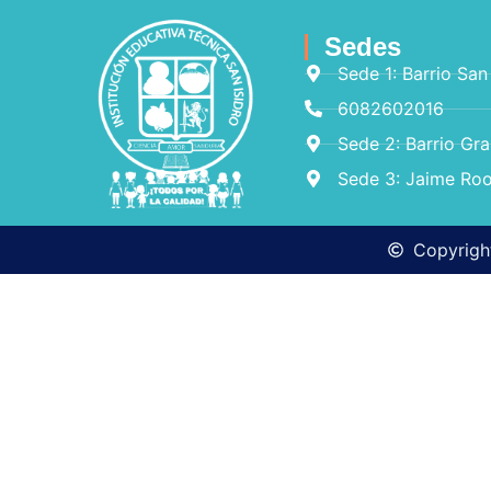
Sedes
Sede 1: Barrio San
6082602016
Sede 2: Barrio Gr
Sede 3: Jaime Roo
Copyright