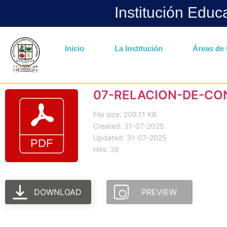
Institución Educ
Inicio
La Institución
Áreas de 
07-RELACION-DE-CO
File size: 200.11 KB
Created: 31-07-2025
Updated: 31-07-2025
Hits: 36
DOWNLOAD
PREVIEW