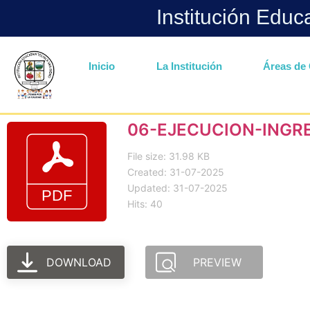
Institución Educ
Inicio
La Institución
Áreas de 
06-EJECUCION-INGR
File size: 31.98 KB
Created: 31-07-2025
Updated: 31-07-2025
Hits: 40
DOWNLOAD
PREVIEW