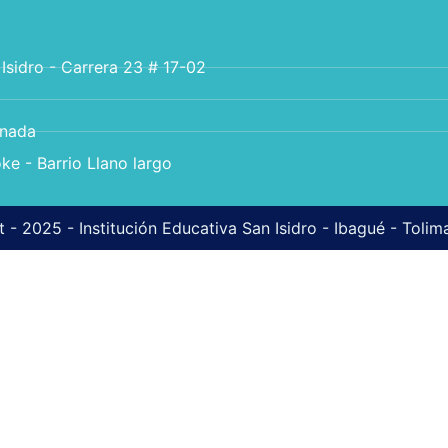
 Isidro - Carrera 23 # 17-02
anada
ke - Barrio Llano largo
 - 2025 - Institución Educativa San Isidro - Ibagué - Toli