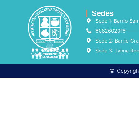
Sedes
Sede 1: Barrio San
6082602016
Sede 2: Barrio Gr
Sede 3: Jaime Roo
Copyright