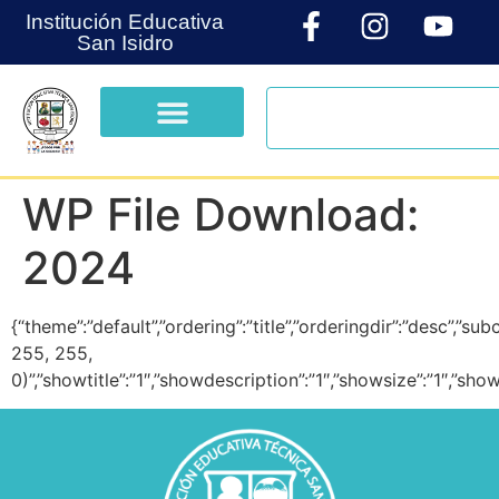
Institución Educativa
San Isidro
WP File Download:
2024
{“theme”:”default”,”ordering”:”title”,”orderingdir”:”desc”,”
255, 255,
0)”,”showtitle”:”1″,”showdescription”:”1″,”showsize”:”1″,”s