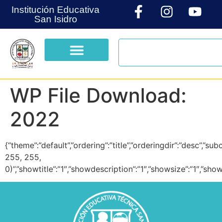
Institución Educativa
San Isidro
WP File Download:
2022
{“theme”:”default”,”ordering”:”title”,”orderingdir”:”desc”,”
255, 255,
0)”,”showtitle”:”1″,”showdescription”:”1″,”showsize”:”1″,”s