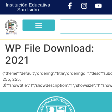
Institución Educativa
San Isidro
WP File Download:
2021
{“theme”:”default”,”ordering”:”title”,”orderingdir”:”desc”,”
255, 255,
0)”,”showtitle”:”1″,”showdescription”:”1″,”showsize”:”1″,”s