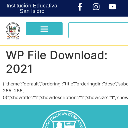
Institución Educativa
San Isidro
WP File Download:
2021
{“theme”:”default”,”ordering”:”title”,”orderingdir”:”desc”,”
255, 255,
0)”,”showtitle”:”1″,”showdescription”:”1″,”showsize”:”1″,”s