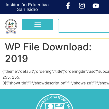
Institución Educativa
San Isidro
WP File Download:
2019
{“theme”:”default”,”ordering”:”title”,”orderingdir”:”asc”,”
255, 255,
0)”,”showtitle”:”1″,”showdescription”:”1″,”showsize”:”1″,”s