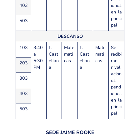
403
ienes
en la
princi
503
pal
DESCANSO
103
3:40
L.
Mate
L.
Mate
Se
a
Cast
mati
Cast
mati
recibi
5:30
ellan
cas
ellan
cas
ran
203
PM
a
a
nivel
acion
303
es
pend
403
ienes
en la
princi
503
pal
SEDE JAIME ROOKE