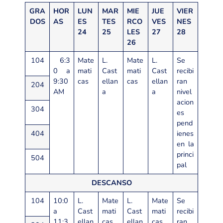
GRA
HOR
LUN
MAR
MIE
JUE
VIER
DOS
AS
ES
TES
RCO
VES
NES
24
25
LES
27
28
26
104
6:3
Mate
L.
Mate
L.
Se
0 a
mati
Cast
mati
Cast
recibi
9:30
cas
ellan
cas
ellan
ran
204
AM
a
a
nivel
acion
304
es
pend
404
ienes
en la
princi
504
pal
DESCANSO
104
10:0
L.
Mate
L.
Mate
Se
a
Cast
mati
Cast
mati
recibi
11:3
ellan
cas
ellan
cas
ran