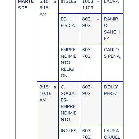
MARTE
6:15 a
INGLES
1003 –
LAURA
S 25
8:15
1103
AM
ED.
803 –
RAMIR
FISICA
903
O
SANCH
EZ
EMPRE
603 –
CARLO
NDIMIE
703
S PEÑA
NTO-
RELIGI
ON
8:15 a
C.
803-
DOLLY
10:15
SOCIAL
903
PEREZ
AM
ES-
EMPRE
NDIMIE
NTO
INGLES
603,
LAURA
703
ORJUEL