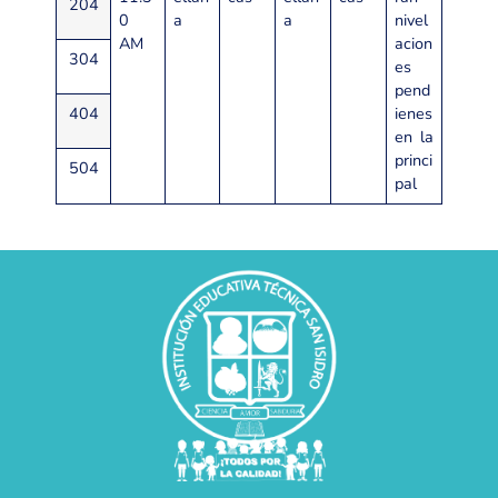
204
0
a
a
nivel
AM
acion
304
es
pend
404
ienes
en la
princi
504
pal